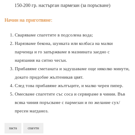
150-200 гр. настърган пармезан (за поръсване)
Начин на приготвяне:
Сваряваме спагетите в подсолена вода;
Нарязваме бекона, шунката или колбаса на малки
парченца и го запържваме в мазнината заедно с
нарязания на ситно чесън.
Прибавяме сметаната и задушаваме още няколко минути,
докато придобие жълтеникав цвят.
След това прибавяме жълтъците, и малко черен пипер.
Омесваме спагетите със соса и сервираме в чинии. Във
всяка чиния поръсваме с пармезан и по желание сух/
пресен магданоз.
паста
спагети