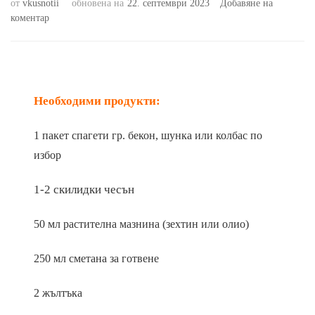
от
vkusnotii
обновена на
22. септември 2023
Добавяне на
към
коментар
Спагети
със
сметанов
сос
Необходими продукти:
1 пакет спагети гр. бекон, шунка или колбас по
избор
1-2 скилидки чесън
50 мл растителна мазнина (зехтин или олио)
250 мл сметана за готвене
2 жълтъка