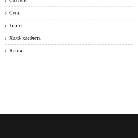
Спагети
Супи
Торти
Хляб/ хлебчета
Ястия