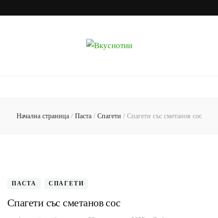
Вкуснотии
Рецепти с наслада
Начална страница
/
Паста
/
Спагети
/
Спагети със сметанов сос
ПАСТА
СПАГЕТИ
Спагети със сметанов сос