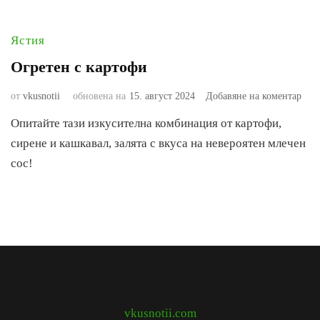
Ястия
Огретен с картофи
към
от
vkusnotii
обновена на
15. август 2024
Добавяне на коментар
Огр
Опитайте тази изкусителна комбинация от картофи,
с
кар
сирене и кашкавал, залята с вкуса на невероятен млечен
сос!
vkusnotii.com