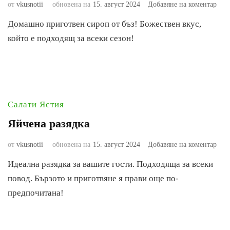
към
от
vkusnotii
обновена на
15. август 2024
Добавяне на коментар
Сир
Домашно приготвен сироп от бъз! Божествен вкус,
от
бъз
който е подходящ за всеки сезон!
Салати
Ястия
Яйчена разядка
към
от
vkusnotii
обновена на
15. август 2024
Добавяне на коментар
Яйч
Идеална разядка за вашите гости. Подходяща за всеки
разя
повод. Бързото и приготвяне я прави още по-
предпочитана!