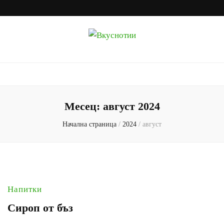
Вкуснотии
Рецепти с наслада
Месец:
август 2024
Начална страница
/
2024
/
август
Напитки
Сироп от бъз