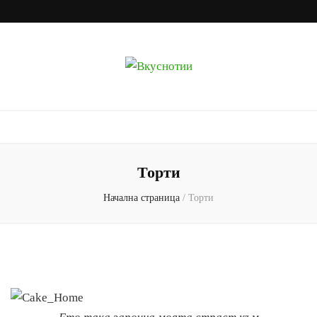
Вкуснотии
Рецепти с наслада
Торти
Начална страница
/
Торти