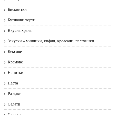
Бисквитки
Бутикови торти
Вкусна храна
Закуски – милинки, кифли, кроасани, палачинки
Кексове
Кремове
Напитки
Паста
Разядки
Салати
Сладки