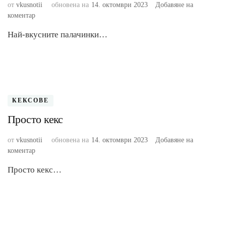
от
vkusnotii
обновена на
14. октомври 2023
Добавяне на
към
коментар
Палачинки
Най-вкусните палачинки…
с
кисело
мляко
КЕКСОВЕ
Просто кекс
от
vkusnotii
обновена на
14. октомври 2023
Добавяне на
към
коментар
Просто
Просто кекс…
кекс