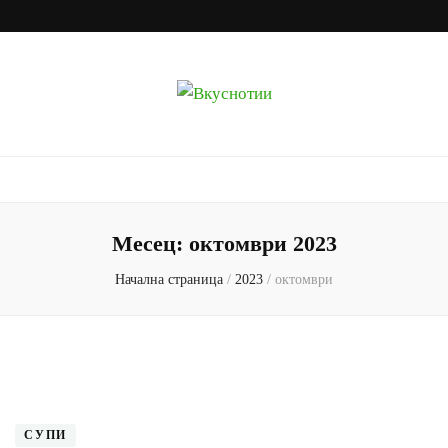
Вкуснотии
Рецепти с наслада
Месец:
октомври 2023
Начална страница
/
2023
/
октомври
СУПИ