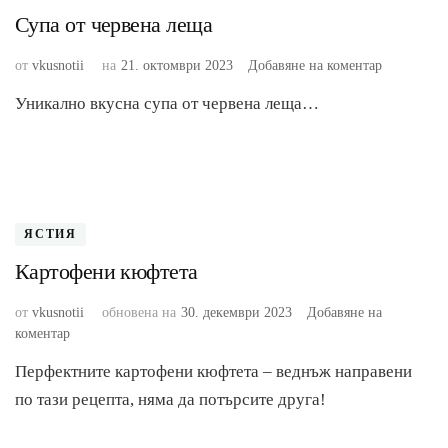
Супа от червена леща
към
от
vkusnotii
на
21. октомври 2023
Добавяне на коментар
Супа
Уникално вкусна супа от червена леща…
от
червена
леща
ЯСТИЯ
Картофени кюфтета
от
vkusnotii
обновена на
30. декември 2023
Добавяне на
към
коментар
Картофени
Перфектните картофени кюфтета – веднъж направени
кюфтета
по тази рецепта, няма да потърсите друга!