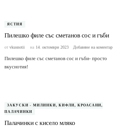
ЯСТИЯ
Пилешко филе със сметанов сос и гъби
към
от
vkusnotii
на
14. октомври 2023
Добавяне на коментар
Пилешко
Пилешко филе със сметанов сос и гъби- просто
филе
със
вкуснотия!
сметанов
сос
и
гъби
ЗАКУСКИ - МИЛИНКИ, КИФЛИ, КРОАСАНИ,
ПАЛАЧИНКИ
Палачинки с кисело мляко