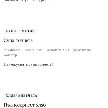
от
нахут
СУПИ
ЯСТИЯ
Супа топчета
от
vkusnotii
обновена на
8. октомври 2023
Добавяне на
към
коментар
Супа
Най-вкусната супа топчета!
топчета
ХЛЯБ/ ХЛЕБЧЕТА
Пълнозърнест хляб