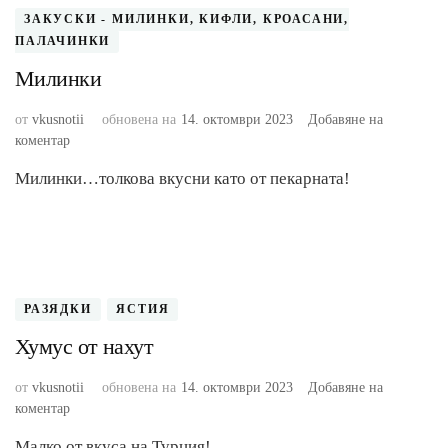
ЗАКУСКИ - МИЛИНКИ, КИФЛИ, КРОАСАНИ,
ПАЛАЧИНКИ
Милинки
от
vkusnotii
обновена на
14. октомври 2023
Добавяне на
към
коментар
Милинки
Милинки…толкова вкусни като от пекарната!
РАЗЯДКИ
ЯСТИЯ
Хумус от нахут
от
vkusnotii
обновена на
14. октомври 2023
Добавяне на
към
коментар
Хумус
Малко от вкуса на Турция!