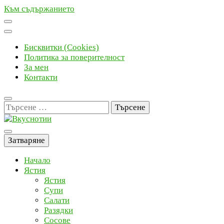
Към съдържанието
Бисквитки (Cookies)
Политика за поверителност
За мен
Контакти
Търсене
за:
Вкуснотии
Рецепти с наслада
Затваряне
Начало
Ястия
Ястия
Супи
Салати
Разядки
Сосове