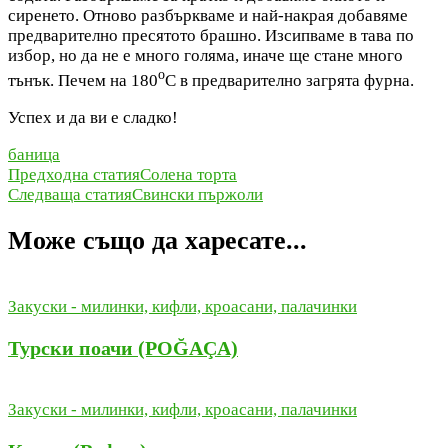
сиренето. Отново разбъркваме и най-накрая добавяме
предварително пресятото брашно. Изсипваме в тава по
избор, но да не е много голяма, иначе ще стане много
о
тънък. Печем на 180
С в предварително загрята фурна.
Успех и да ви е сладко!
баница
Навигация
Предходна статия
Солена торта
Следваща статия
Свински пържоли
в
публикацията
Може също да харесате...
Закуски - милинки, кифли, кроасани, палачинки
Турски поачи (POĞAÇA)
Закуски - милинки, кифли, кроасани, палачинки