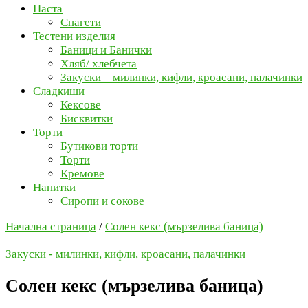
Паста
Спагети
Тестени изделия
Баници и Банички
Хляб/ хлебчета
Закуски – милинки, кифли, кроасани, палачинки
Сладкиши
Кексове
Бисквитки
Торти
Бутикови торти
Торти
Кремове
Напитки
Сиропи и сокове
Начална страница
/
Солен кекс (мързелива баница)
Закуски - милинки, кифли, кроасани, палачинки
Солен кекс (мързелива баница)