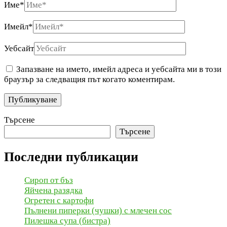
Име
*
Имейл
*
Уебсайт
Запазване на името, имейл адреса и уебсайта ми в този
браузър за следващия път когато коментирам.
Търсене
Търсене
Последни публикации
Сироп от бъз
Яйчена разядка
Огретен с картофи
Пълнени пиперки (чушки) с млечен сос
Пилешка супа (бистра)