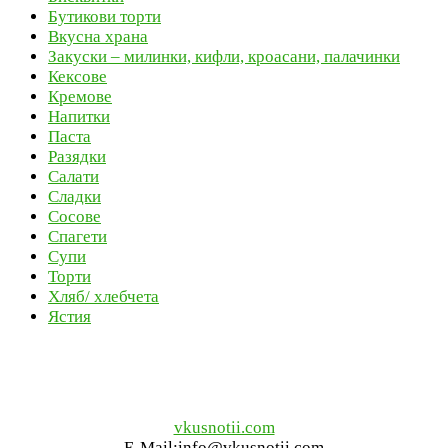
Бутикови торти
Вкусна храна
Закуски – милинки, кифли, кроасани, палачинки
Кексове
Кремове
Напитки
Паста
Разядки
Салати
Сладки
Сосове
Спагети
Супи
Торти
Хляб/ хлебчета
Ястия
vkusnotii.com
E-Mail:info@vkusnotii.com