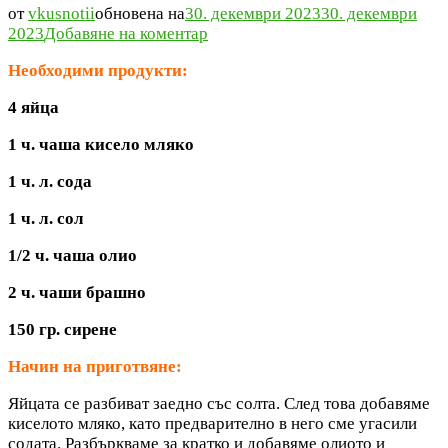
от
vkusnotii
обновена на
30. декември 2023
30. декември
към
2023
Добавяне на коментар
Солен
Необходими продукти:
кекс
(мързелива
4 яйца
баница)
1 ч. чаша кисело мляко
1 ч. л. сода
1 ч. л. сол
1/2 ч. чаша олио
2 ч. чаши брашно
150 гр.
сирене
Начин на приготвяне:
Яйцата се разбиват заедно със солта. След това добавяме
киселото мляко, като предварително в него сме угасили
содата. Разбъркваме за кратко и добавяме олиото и