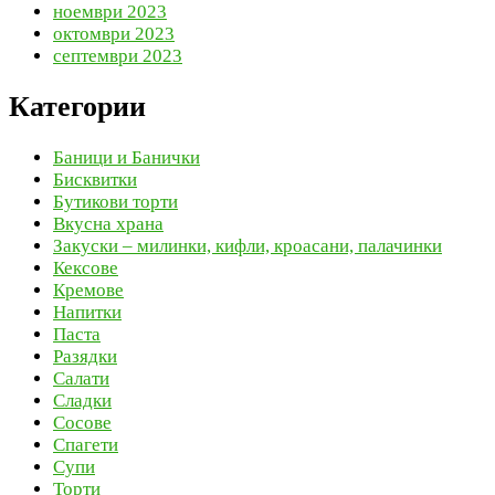
ноември 2023
октомври 2023
септември 2023
Категории
Баници и Банички
Бисквитки
Бутикови торти
Вкусна храна
Закуски – милинки, кифли, кроасани, палачинки
Кексове
Кремове
Напитки
Паста
Разядки
Салати
Сладки
Сосове
Спагети
Супи
Торти