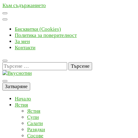
Към съдържанието
Бисквитки (Cookies)
Политика за поверителност
За мен
Контакти
Търсене
за:
Вкуснотии
Рецепти с наслада
Затваряне
Начало
Ястия
Ястия
Супи
Салати
Разядки
Сосове