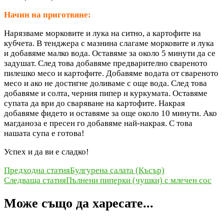
Начин на приготвяне:
Нарязваме морковите и лука на ситно, а картофите на
кубчета. В тенджера с мазнина слагаме морковите и лука
и добавяме малко вода. Оставяме за около 5 минути да се
задушат. След това добавяме предварително свареното
пилешко месо и картофите. Добавяме водата от свареното
месо и ако не достигне доливаме с още вода. След това
добавяме и солта, черния пипер и куркумата. Оставяме
супата да ври до сваряване на картофите. Накрая
добавяме фидето и оставяме за още около 10 минути. Ако
магданоза е пресен го добавяме най-накрая. С това
нашата супа е готова!
Успех и да ви е сладко!
Навигация
Предходна статия
Булгурена салата (Късър)
Следваща статия
Пълнени пиперки (чушки) с млечен сос
в
публикацията
Може също да харесате...