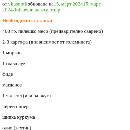
от
vkusnotii
обновена на
15. март 2024
15. март
към
2024
Добавяне на коментар
Пилешка
Необходими съставки:
супа
(бистра)
400 гр. пилешко месо (предварително сварено)
2-3 картофа (в зависимост от големината)
1 морков
1 глава лук
фиде
магданоз
1 ч.л. сол (или на вкус)
черен пипер
щипка куркума
олио (зехтин)