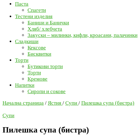
Паста
Спагети
Тестени изделия
Баници и Банички
Хляб/ хлебчета
Закуски – милинки, кифли, кроасани, палачинки
Сладкиши
Кексове
Бисквитки
Торти
Бутикови торти
Торти
Кремове
Напитки
Сиропи и сокове
Начална страница
/
Ястия
/
Супи
/
Пилешка супа (бистра)
Супи
Пилешка супа (бистра)