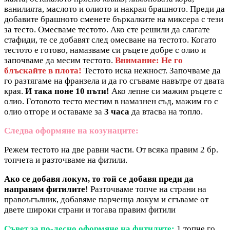
ванилията, маслото и олиото и накрая брашното. Преди да
добавите брашното сменете бъркалките на миксера с тези
за тесто. Омесваме тестото. Ако сте решили да слагате
стафиди, те се добавят след омесване на тестото. Когато
тестото е готово, намазваме си ръцете добре с олио и
започваме да месим тестото.
Внимание: Не го
блъскайте в плота!
Тестото иска нежност. Започваме да
го разтягаме на франзела и да го сгъваме навътре от двата
края.
И така поне 10 пъти!
Ако лепне си мажим ръцете с
олио. Готовото тесто местим в намазнен съд, мажим го с
олио отгоре и оставаме за
3 часа
да втасва на топло.
Следва оформяне на козунаците:
Режем тестото на две равни части. От всяка правим 2 бр.
топчета и разточваме на фитили.
Ако се добавя локум, то той се добавя преди да
направим фитилите
! Разточваме топче на страни на
правоъгълник, добавяме парченца локум и сгъваме от
двете широки страни и тогава правим фитили
Съвет за по-лесно оформяне на фитилите:
1 топче го