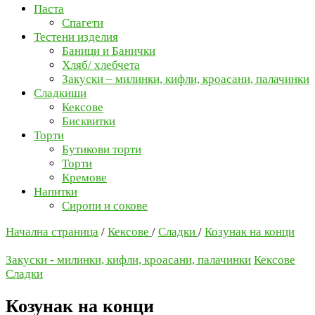
Паста
Спагети
Тестени изделия
Баници и Банички
Хляб/ хлебчета
Закуски – милинки, кифли, кроасани, палачинки
Сладкиши
Кексове
Бисквитки
Торти
Бутикови торти
Торти
Кремове
Напитки
Сиропи и сокове
Начална страница
/
Кексове
/
Сладки
/
Козунак на конци
Закуски - милинки, кифли, кроасани, палачинки
Кексове
Сладки
Козунак на конци