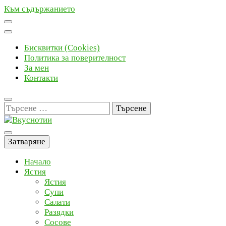
Към съдържанието
Бисквитки (Cookies)
Политика за поверителност
За мен
Контакти
Търсене
за:
Вкуснотии
Рецепти с наслада
Затваряне
Начало
Ястия
Ястия
Супи
Салати
Разядки
Сосове