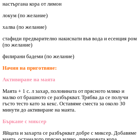
настъргана кора от лимон
локум (по желание)
халва (по желание)
стафиди предварително накиснати във вода и есенция ром
(по желание)
филирани бадеми (по желание)
Начин на приготвяне:
Активиране на маята
Маята + 1 с. л захар, половината от прясното мляко и
малко от брашното се разбъркват. Трябва да се получи
гъсто тесто като за кекс. Оставяме сместа за около 30
минути до активиране на маята.
Бъркане с миксер
Яйцата и захарта се разбъркват добре с миксер. Добавяме
маята, останалото прясно мляко, лимоновата кора,