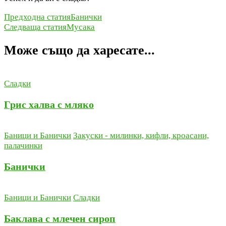
Навигация
Предходна статия
Банички
Следваща статия
Мусака
в
публикацията
Може също да харесате...
Сладки
Грис халва с мляко
Баници и Банички
Закуски - милинки, кифли, кроасани,
палачинки
Банички
Баници и Банички
Сладки
Баклава с млечен сироп