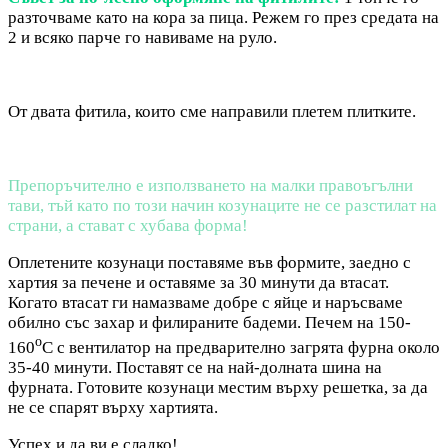
разточваме като на кора за пица. Режем го през средата на
2 и всяко парче го навиваме на руло.
От двата фитила, които сме направили плетем плитките.
Препоръчително е използването на малки правоъгълни
тави, тъй като по този начин козунаците не се разстилат на
страни, а стават с хубава форма!
Оплетените козунаци поставяме във формите, заедно с
хартия за печене и оставяме за 30 минути да втасат.
Когато втасат ги намазваме добре с яйце и наръсваме
обилно със захар и филираните бадеми. Печем на 150-
о
160
С с вентилатор на предварително загрята фурна около
35-40 минути. Поставят се на най-долната шина на
фурната. Готовите козунаци местим върху решетка, за да
не се спарят върху хартията.
Успех и да ви е сладко!