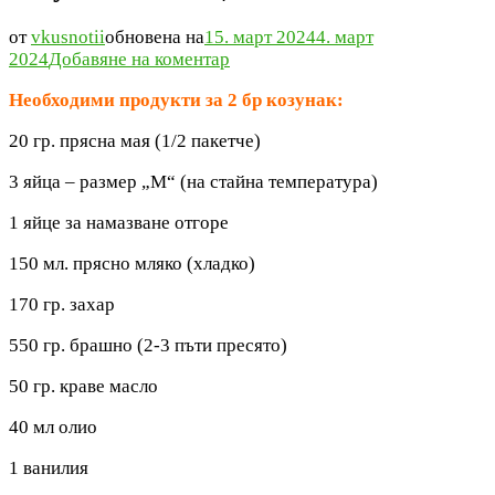
от
vkusnotii
обновена на
15. март 2024
4. март
към
2024
Добавяне на коментар
Козунак
Необходими продукти за 2 бр козунак:
на
конци
20 гр. прясна мая (1/2 пакетче)
3 яйца – размер „М“ (на стайна температура)
1 яйце за намазване отгоре
150 мл. прясно мляко (хладко)
170 гр. захар
550 гр. брашно (2-3 пъти пресято)
50 гр. краве масло
40 мл олио
1 ванилия