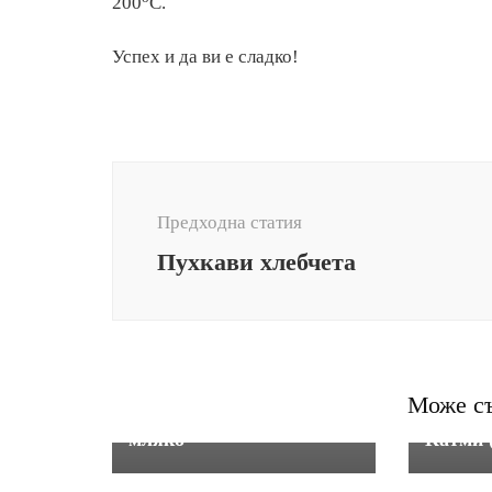
200
С.
Успех и да ви е сладко!
Навигация
в
Предходна статия
публикацията
Пухкави хлебчета
Закуски - милинки, кифли,
Закуски
кроасани, палачинки
Може съ
кроасан
Палачинки с кисело
мляко
Катми 