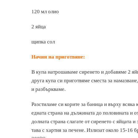
120 мл олио
2 яйца
щипка сол
Начин на приготвяне:
В купа натрошаваме сиренето и добавяме 2 яйц
друга купа си приготвяме сместа за намазване
и разбъркваме.
Разстиламе си корите за баница и върху всяка 
едната страна на дължината до половината и от
долната страна слагате от сиренето с яйцата и
тава с хартия за печене. Излизат около 15-16 
о