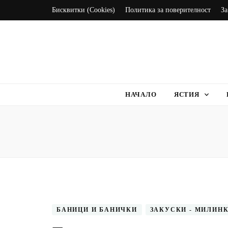
Бисквитки (Cookies)
Политика за поверителност
За
Вкуснотии
Рецепти с наслада
НАЧАЛО
ЯСТИЯ
БАНИЦИ И БАНИЧКИ
ЗАКУСКИ - МИЛИНК