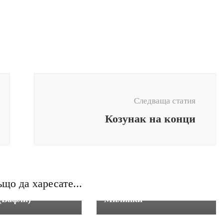
Следваща статия
Козунак на конци
 - милинки, кифли,
Закуски - милинки, кифли,
що да харесате...
и, палачинки
кроасани, палачинки
(Вафли)
Милинки