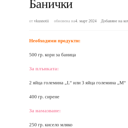
Банички
от
vkusnotii
обновена на
4. март 2024
Добавяне на ко
Необходими продукти:
500 гр. кори за баница
За плънката:
2 яйца големина „L“ или 3 яйца големина „М“
400 гр. сирене
За намазване:
250 гр. кисело мляко