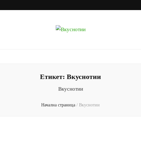
Вкуснотии
Рецепти с наслада
Етикет:
Вкуснотии
Вкуснотии
Начална страница
/
Вкуснотии