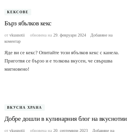
КЕКСОВЕ
Бърз ябълков кекс
от
vkusnotii
обновена на
29. февруари 2024
Добавяне на
към
коментар
Бърз
Яде ви се кекс? Опитайте този ябълков кекс с канела.
ябълков
кекс
Приготвя се бързо и е толкова вкусен, че свършва
мигновено!
ВКУСНА ХРАНА
Добре дошли в кулинарния блог на вкуснотии
от
vkusnotii
обновена на
20. септември 2023
Добавяне на