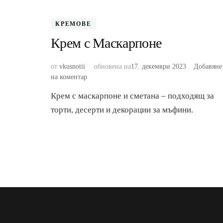
КРЕМОВЕ
Крем с Маскарпоне
от
vkusnotii
обновена на
17. декември 2023
Добавяне
към
на коментар
Крем
Крем с маскарпоне и сметана – подходящ за
с
Маскарпоне
торти, десерти и декорации за мъфини.