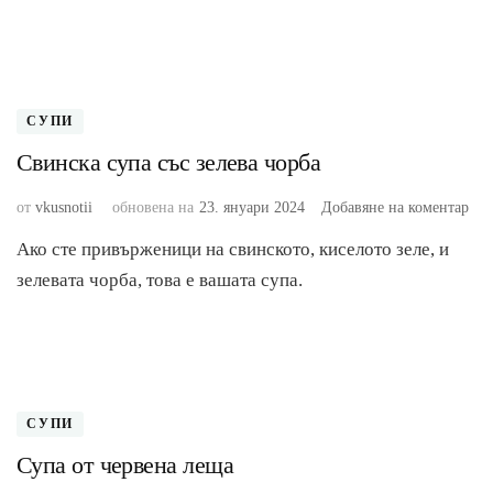
леща
СУПИ
Свинска супа със зелева чорба
към
от
vkusnotii
обновена на
23. януари 2024
Добавяне на коментар
Сви
Ако сте привърженици на свинското, киселото зеле, и
суп
със
зелевата чорба, това е вашата супа.
зел
чор
СУПИ
Супа от червена леща