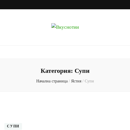
Вкуснотии
Рецепти с наслада
Категория:
Супи
Начална страница
/
Ястия
/
Супи
СУПИ