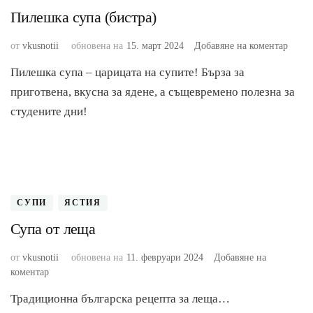
Пилешка супа (бистра)
към
от
vkusnotii
обновена на
15. март 2024
Добавяне на коментар
Пиле
Пилешка супа – царицата на супите! Бърза за
супа
(бист
приготвена, вкусна за ядене, а същевремено полезна за
студените дни!
СУПИ
ЯСТИЯ
Супа от леща
от
vkusnotii
обновена на
11. февруари 2024
Добавяне на
към
коментар
Супа
Традиционна българска рецепта за леща…
от