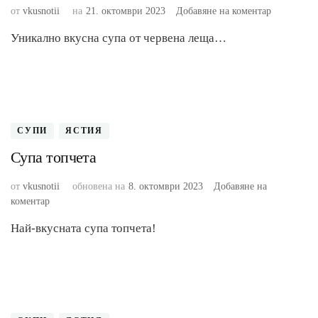
към
от
vkusnotii
на
21. октомври 2023
Добавяне на коментар
Супа
Уникално вкусна супа от червена леща…
от
червена
леща
СУПИ
ЯСТИЯ
Супа топчета
от
vkusnotii
обновена на
8. октомври 2023
Добавяне на
към
коментар
Супа
Най-вкусната супа топчета!
топчета