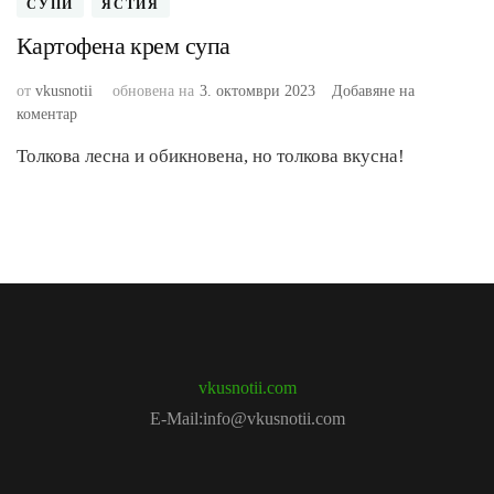
СУПИ
ЯСТИЯ
Картофена крем супа
от
vkusnotii
обновена на
3. октомври 2023
Добавяне на
към
коментар
Картофена
Толкова лесна и обикновена, но толкова вкусна!
крем
супа
vkusnotii.com
E-Mail:info@vkusnotii.com